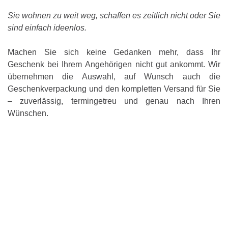
Sie wohnen zu weit weg, schaffen es zeitlich nicht oder Sie
sind einfach ideenlos.
Machen Sie sich keine Gedanken mehr, dass Ihr
Geschenk bei Ihrem Angehörigen nicht gut ankommt. Wir
übernehmen die Auswahl, auf Wunsch auch die
Geschenkverpackung und den kompletten Versand für Sie
– zuverlässig, termingetreu und genau nach Ihren
Wünschen.
Wählen Sie aus unseren Vorschlägen für
individuelle Geschenkideen im Onlineshop aus, was Ihrem
Angehörigen am besten gefallen wird oder lassen Sie uns
freie Hand. Natürlich gehen wir dabei auch auf
Sonderwünsche sowie Rahmenbedingungen Ihrerseits ein
und verpacken Ihre Bestellung auf Wunsch professionell.
So wird aus einem einfachen Geschenk ein echter
Hingucker !